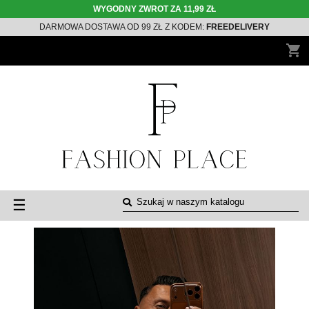
WYGODNY ZWROT ZA 11,99 ZŁ
DARMOWA DOSTAWA OD 99 ZŁ Z KODEM:
FREEDELIVERY
shopping_cart
Toggle
☰
navigation