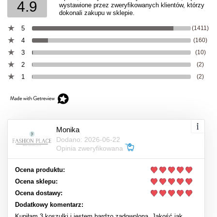
4.9
wystawione przez zweryfikowanych klientów, którzy
dokonali zakupu w sklepie.
5
(1411)
4
(160)
3
(10)
2
(2)
1
(2)
Monika
Dodano: 2026-06-22
Opinia zweryfikowana
Ocena produktu:
Ocena sklepu:
Ocena dostawy:
Dodatkowy komentarz:
Kupiłam 3 koszulki i jestem bardzo zadowolona. Jakość jak