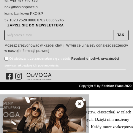
tel. +48 797 746 726
bok@fashionplace.pl
konto bankowe PKO BP
57 1020 2528 0000 0702 0336 9246
ZAPISZ SIE DO NEWSLETTERA
Możesz zrezygnować w każdej chwili. W tym celu należy odnaleźć szczegóły
w naszej informacji prawnej.
Oświadczam, że zapoznałem się z treścią
Regulaminu
i
polityki prywatności
serwisu i akceptuję ich postanowienia.
Copyright © by
Fashion Place 2020
Nasza strona internetowa używa plików cookies (tzw. ciasteczka) w celach
statystycznych, reklamowych oraz funkcjonalnych. Dzięki nim możemy
indywidualnie dostosować stronę do twoich potrzeb. Każdy może zaakceptow