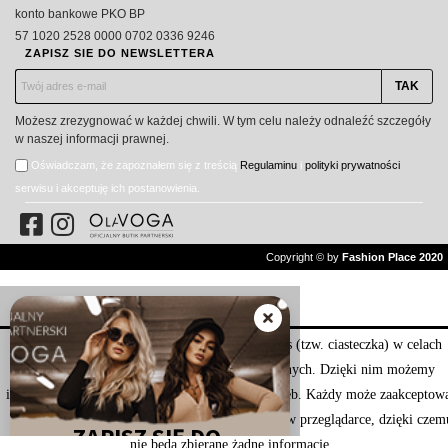
konto bankowe PKO BP
57 1020 2528 0000 0702 0336 9246
ZAPISZ SIE DO NEWSLETTERA
Możesz zrezygnować w każdej chwili. W tym celu należy odnaleźć szczegóły
w naszej informacji prawnej.
Oświadczam, że zapoznałem się z treścią
Regulaminu
i
polityki prywatności
serwisu i akceptuję ich postanowienia.
Copyright © by
Fashion Place 2020
Nasza strona internetowa używa plików cookies (tzw. ciasteczka) w celach
statystycznych, reklamowych oraz funkcjonalnych. Dzięki nim możemy
indywidualnie dostosować stronę do twoich potrzeb. Każdy może zaakceptow
pliki cookies albo ma możliwość wyłączenia ich w przeglądarce, dzięki czem
nie będą zbierane żadne informacje.