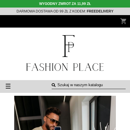
WYGODNY ZWROT ZA 11,99 ZŁ
DARMOWA DOSTAWA OD 99 ZŁ Z KODEM:
FREEDELIVERY
shopping_cart
Toggle
☰
navigation