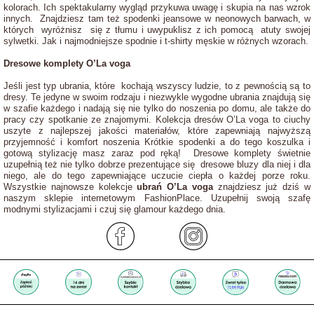
kolorach. Ich spektakularny wygląd przykuwa uwagę i skupia na nas wzrok
innych. Znajdziesz tam też spodenki jeansowe w neonowych barwach, w
których wyróżnisz się z tłumu i uwypuklisz z ich pomocą atuty swojej
sylwetki. Jak i najmodniejsze spodnie i t-shirty męskie w różnych wzorach.
Dresowe komplety O’La voga
Jeśli jest typ ubrania, które kochają wszyscy ludzie, to z pewnością są to
dresy. Te jedyne w swoim rodzaju i niezwykle wygodne ubrania znajdują się
w szafie każdego i nadają się nie tylko do noszenia po domu, ale także do
pracy czy spotkanie ze znajomymi. Kolekcja dresów O’La voga to ciuchy
uszyte z najlepszej jakości materiałów, które zapewniają najwyższą
przyjemność i komfort noszenia Krótkie spodenki a do tego koszulka i
gotową stylizację masz zaraz pod ręką! Dresowe komplety świetnie
uzupełnią też nie tylko dobrze prezentujące się dresowe bluzy dla niej i dla
niego, ale do tego zapewniające uczucie ciepła o każdej porze roku.
Wszystkie najnowsze kolekcje
ubrań O’La voga
znajdziesz już dziś w
naszym sklepie internetowym FashionPlace. Uzupełnij swoją szafę
modnymi stylizacjami i czuj się glamour każdego dnia.