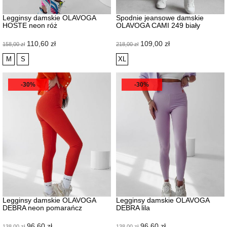
Legginsy damskie OLAVOGA
Spodnie jeansowe damskie
HOSTE neon róż
OLAVOGA CAMI 249 biały
Cena
Cena
Cena
Cena
110,60 zł
109,00 zł
158,00 zł
218,00 zł
podstawowa
podstawowa
M
S
XL
-30%
-30%
Legginsy damskie OLAVOGA
Legginsy damskie OLAVOGA
DEBRA neon pomarańcz
DEBRA lila
Cena
Cena
Cena
Cena
96,60 zł
96,60 zł
138,00 zł
138,00 zł