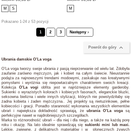
podstawowa
podstawowa
M
S
M
Pokazano 1-24 z 53 pozycji
1
2
3
Następny


Powrót do góry
Ubrania damskie O’La voga
O’La voga tworzy swoje ubrania z pasją nieprzerwanie od wielu lat. Zdobyła
zaufanie zarówno mężczyzn, jak i kobiet na całym świecie. Nieustannie
podąża za najnowszymi trendami modowymi, zaskakuje nas kreatywnymi
pomysłami i wyróżnia się niepowtarzalnym charakterem swoich kreacji.
Kolekcja
O’La vogi
obfita jest w najróżniejsze elementy garderoby.
Sukienki o wyrazistych kolorach i kobiecych fasonach, eleganckie bluzki,
seksowna bielizna i wiele innych stylizacji, których nie powstydziłaby się
żadna kobieta i żaden mężczyzna.. Jej projekty są nietuzinkowe, pełne
kobiecości i gracji. Ponadto staranność wykonania wszystkich elementów
ubrań i największa dokładność sprawiają, że
ubrania O’La voga
są
perfekcyjne nawet w najdrobniejszych szczegółach.
Marka to różnorodność ubrań – dla niej i dla niego, a także na każdą porę
roku i okazję. Na lato idealnie sprawdzają się
sukienki mini lub maxi.
Lekkie, zwiewne, z delikatnych materiałów i w słonecznych żywych