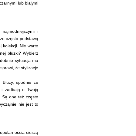
czarnymi lub białymi
 najmodniejszymi i
rdzo często podstawą
j kolekcji. Nie warto
nej bluzki? Wybierz
odobnie sytuacja ma
rawi, że stylizacje
 Bluzy, spodnie ze
 i zadbają o Twoją
 Są one też często
yczajnie nie jest to
popularnością cieszą