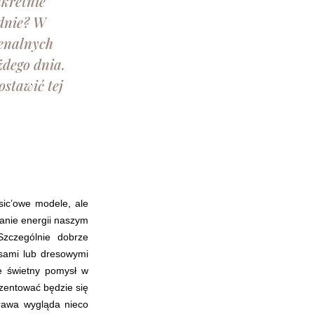
nkretnie
odnie? W
menalnych
żdego dnia.
ostawić tej
sic’owe modele, ale
anie energii naszym
Szczególnie dobrze
nsami lub dresowymi
że świetny pomysł w
ezentować będzie się
rawa wygląda nieco