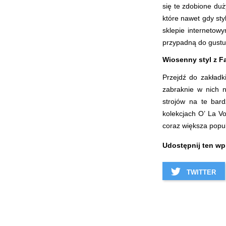
się te zdobione duż
które nawet gdy sty
sklepie internetow
przypadną do gustu 
Wiosenny styl z F
Przejdź do zakład
zabraknie w nich n
strojów na te bar
kolekcjach O’ La Vo
coraz większa popu
Udostępnij ten wp
TWITTER