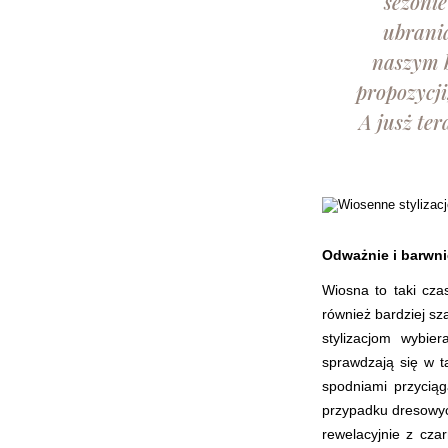
sezonie
ubrania
naszym b
propozycji
A jusż ter
Odważnie i barwnie
Wiosna to taki cza
również bardziej s
stylizacjom wybie
sprawdzają się w t
spodniami przyciąg
przypadku dresowych
rewelacyjnie z cza