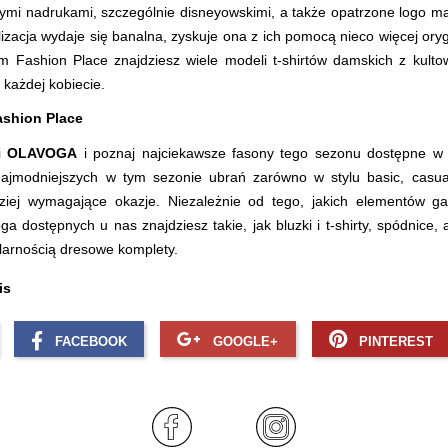
ymi nadrukami, szczególnie disneyowskimi, a także opatrzone logo ma
lizacja wydaje się banalna, zyskuje ona z ich pomocą nieco więcej oryg
ym Fashion Place znajdziesz wiele modeli t-shirtów damskich z kultow
każdej kobiecie.
ashion Place
ki
OLAVOGA
i poznaj najciekawsze fasony tego sezonu dostępne w 
ajmodniejszych w tym sezonie ubrań zarówno w stylu basic, casual
dziej wymagające okazje. Niezależnie od tego, jakich elementów g
ga dostępnych u nas znajdziesz takie, jak bluzki i t-shirty, spódnice, 
larnością dresowe komplety.
is
FACEBOOK
GOOGLE+
PINTEREST