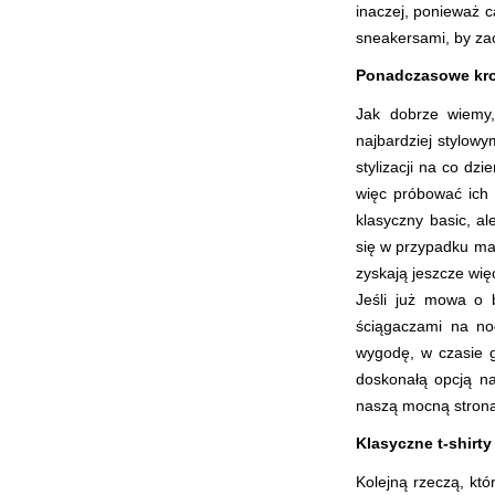
inaczej, ponieważ c
sneakersami, by za
Ponadczasowe kro
Jak dobrze wiemy,
najbardziej stylowy
stylizacji na co dzi
więc próbować ich 
klasyczny basic, a
się w przypadku ma
zyskają jeszcze wię
Jeśli już mowa o b
ściągaczami na no
wygodę, w czasie g
doskonałą opcją na 
naszą mocną stroną
Klasyczne t-shirty
Kolejną rzeczą, któ