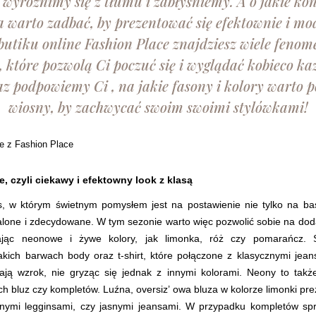
 wyróżnimy się z tłumu i zabłyśniemy. A o jakie ko
 warto zadbać, by prezentować się efektownie i m
utiku online Fashion Place znajdziesz wiele feno
, które pozwolą Ci poczuć się i wyglądać kobieco ka
az podpowiemy Ci , na jakie fasony i kolory warto p
wiosny, by zachwycać swoim swoimi stylówkami!
, czyli ciekawy i efektowny look z klasą
s, w którym świetnym pomysłem jest na postawienie nie tylko na ba
zalone i zdecydowane. W tym sezonie warto więc pozwolić sobie na dod
rając neonowe i żywe kolory, jak limonka, róż czy pomarańcz. 
akich barwach body oraz t-shirt, które połączone z klasycznymi jea
ają wzrok, nie gryząc się jednak z innymi kolorami. Neony to tak
 bluz czy kompletów. Luźna, oversiz’ owa bluza w kolorze limonki pr
rnymi legginsami, czy jasnymi jeansami. W przypadku kompletów sp