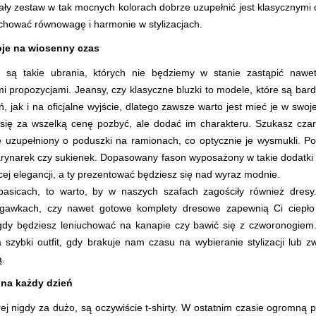
ały zestaw w tak mocnych kolorach dobrze uzupełnić jest klasycznymi 
chować równowagę i harmonie w stylizacjach.
je na wiosenny czas
 są takie ubrania, których nie będziemy w stanie zastąpić nawet
mi propozycjami. Jeansy, czy klasyczne bluzki to modele, które są ba
eń, jak i na oficjalne wyjście, dlatego zawsze warto jest mieć je w swoje
się za wszelką cenę pozbyć, ale dodać im charakteru. Szukasz czar
le uzupełniony o poduszki na ramionach, co optycznie je wysmukli. P
rynarek czy sukienek. Dopasowany fason wyposażony w takie dodatki sp
cej elegancji, a ty prezentować będziesz się nad wyraz modnie.
asicach, to warto, by w naszych szafach zagościły również dresy.
gawkach, czy nawet gotowe komplety dresowe zapewnią Ci ciepło
dy będziesz leniuchować na kanapie czy bawić się z czworonogiem.
szybki outfit, gdy brakuje nam czasu na wybieranie stylizacji lub zw
.
 na każdy dzień
rej nigdy za dużo, są oczywiście t-shirty. W ostatnim czasie ogromną 