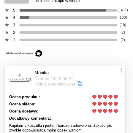
dokonali zakupu w sklepie.
5
(1411)
4
(160)
3
(10)
2
(2)
1
(2)
Monika
Dodano: 2026-06-22
Opinia zweryfikowana
Ocena produktu:
Ocena sklepu:
Ocena dostawy:
Dodatkowy komentarz:
Kupiłam 3 koszulki i jestem bardzo zadowolona. Jakość jak
zwykle odpowidajaca moim oczekiwaniom.