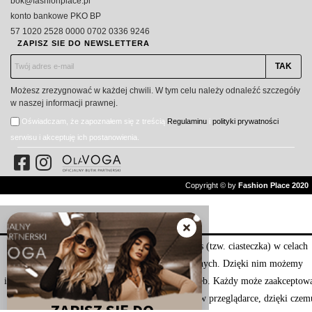
bok@fashionplace.pl
konto bankowe PKO BP
57 1020 2528 0000 0702 0336 9246
ZAPISZ SIE DO NEWSLETTERA
Możesz zrezygnować w każdej chwili. W tym celu należy odnaleźć szczegóły
w naszej informacji prawnej.
Oświadczam, że zapoznałem się z treścią
Regulaminu
i
polityki prywatności
serwisu i akceptuję ich postanowienia.
Copyright © by
Fashion Place 2020
Nasza strona internetowa używa plików cookies (tzw. ciasteczka) w celach
statystycznych, reklamowych oraz funkcjonalnych. Dzięki nim możemy
indywidualnie dostosować stronę do twoich potrzeb. Każdy może zaakceptow
pliki cookies albo ma możliwość wyłączenia ich w przeglądarce, dzięki czem