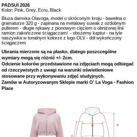
PADSUI 2026
Kolor: Pink, Grey, Ecru, Black
Bluza damska Olavoga, model o skróconym kroju - bawełna o 
gramaturze 320 g - zapinana na metalowy suwak z ozdobnym 
pullerem - długie rękawy z pionowym cięciem o obniżonej linii 
ramion zakończone ściągaczami  - obszerny kaptur - na tyle 
naszywka w tonalnym kolorze z logo OLV - dół wykończony 
ściągaczem
Ubrania mierzone są na płasko, dlatego poszczególne
wymiary mogą się różnić +/- 2cm.
Odcienie kolorów przedstawione na zdjęciach mogą odbiegać
od rzeczywistych z uwagi na warunki oświetleniowe
stosowane przy wykonywaniu zdjęć studyjnych.
Zamów w Autoryzowanym Sklepie marki O' La Voga - Fashion
Place