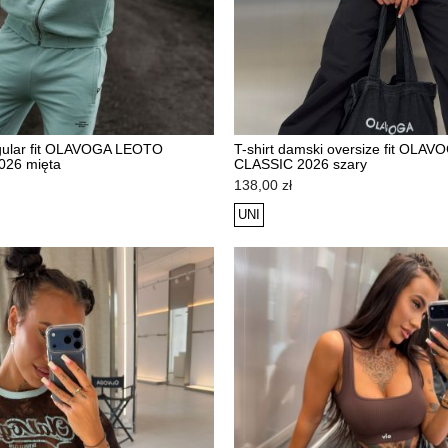
gular fit OLAVOGA LEOTO
T-shirt damski oversize fit OL
26 mięta
CLASSIC 2026 szary
NOWOŚĆ
Cena
138,00 zł
UNI