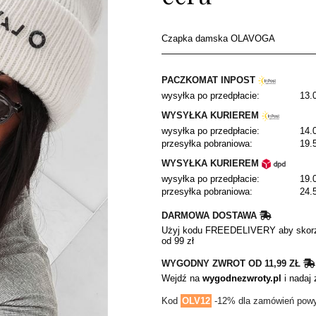
Czapka damska OLAVOGA
PACZKOMAT INPOST
wysyłka po przedpłacie:
13.0
WYSYŁKA KURIEREM
wysyłka po przedpłacie:
14.0
przesyłka pobraniowa:
19.5
WYSYŁKA KURIEREM
wysyłka po przedpłacie:
19.0
przesyłka pobraniowa:
24.5
DARMOWA DOSTAWA
Użyj kodu FREEDELIVERY aby skorz
od 99 zł
WYGODNY ZWROT OD 11,99 ZŁ
Wejdź na
wygodnezwroty.pl
i nadaj 
Kod
OLV12
-12% dla zamówień powyż