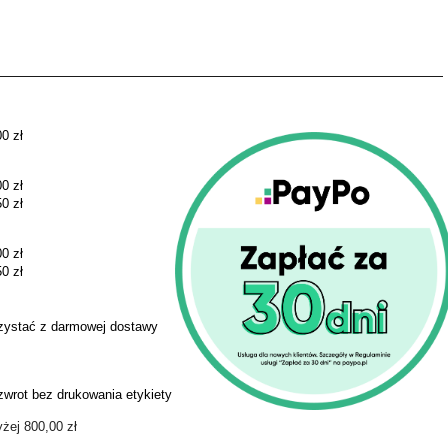
0 zł
0 zł
0 zł
0 zł
0 zł
ystać z darmowej dostawy
zwrot bez drukowania etykiety
ej 800,00 zł