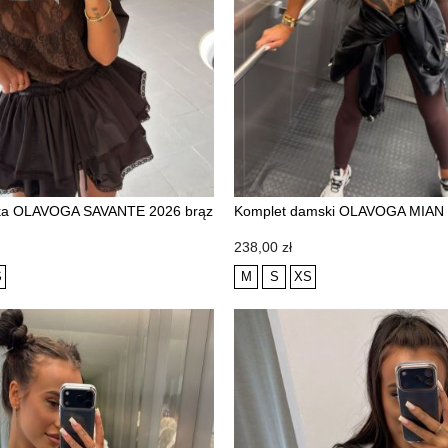
ka OLAVOGA SAVANTE 2026 brąz
Komplet damski OLAVOGA MIAN 
NOWOŚĆ
Cena
238,00 zł
S
M
S
XS