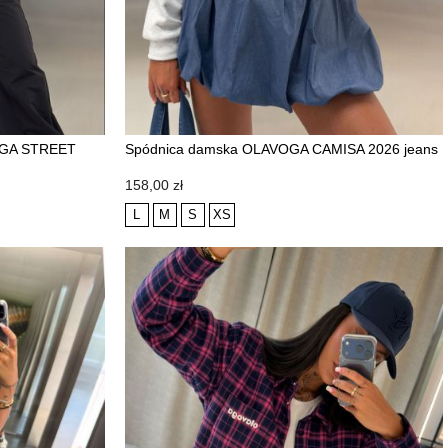
AVOGA STREET
Spódnica damska OLAVOGA CAMISA 2026 jeans
NOWOŚĆ
Cena
158,00 zł
L
M
S
XS