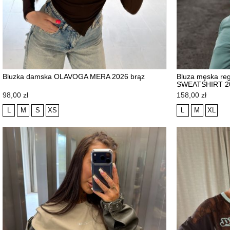
Bluzka damska OLAVOGA MERA 2026 brąz
Bluza męska re
SWEATSHIRT 20
NOWOŚĆ
NOWOŚĆ
Cena
Cena
98,00 zł
158,00 zł
L
M
S
XS
L
M
XL