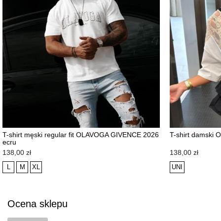
T-shirt męski regular fit OLAVOGA GIVENCE 2026
T-shirt damski
ecru
NOWOŚĆ
NOWOŚĆ
Cena
Cena
138,00 zł
138,00 zł
L
M
XL
UNI
Ocena sklepu