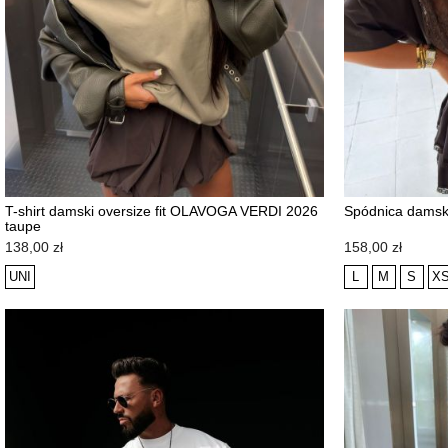
T-shirt damski oversize fit OLAVOGA VERDI 2026
Spódnica dams
taupe
NOWOŚĆ
NOWOŚĆ
Cena
Cena
138,00 zł
158,00 zł
UNI
L
M
S
X