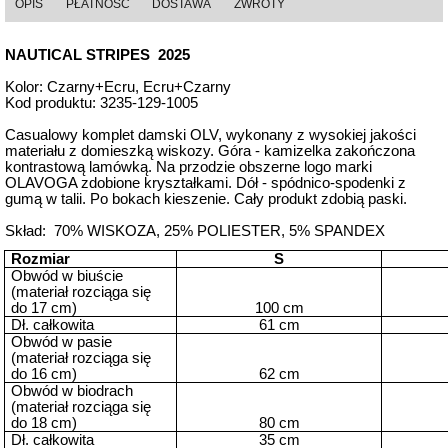
OPIS
PŁATNOŚĆ
DOSTAWA
ZWROTY
NAUTICAL STRIPES 2025
Kolor: Czarny+Ecru, Ecru+Czarny
Kod produktu: 3235-129-1005
Casualowy komplet damski OLV, wykonany z wysokiej jakości
materiału z domieszką wiskozy. Góra - kamizelka zakończona
kontrastową lamówką. Na przodzie obszerne logo marki
OLAVOGA zdobione kryształkami. Dół - spódnico-spodenki z
gumą w talii. Po bokach kieszenie.
Cały produkt zdobią paski.
Skład: 70% WISKOZA, 25% POLIESTER, 5% SPANDEX
Rozmiar
S
Obwód w biuście
(materiał rozciąga się
do 17 cm)
100 cm
Dł. całkowita
61 cm
Obwód w pasie
(materiał rozciąga się
do 16 cm)
62 cm
Obwód w biodrach
(materiał rozciąga się
do 18 cm)
80 cm
Dł. całkowita
35 cm