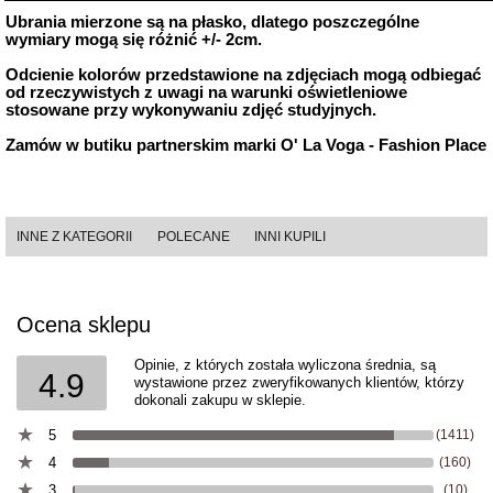
Ubrania mierzone są na płasko, dlatego poszczególne
wymiary mogą się różnić +/- 2cm.
Odcienie kolorów przedstawione na zdjęciach mogą odbiegać
od rzeczywistych z uwagi na warunki oświetleniowe
stosowane przy wykonywaniu zdjęć studyjnych.
Zamów w butiku partnerskim marki O' La Voga - Fashion Place
INNE Z KATEGORII
POLECANE
INNI KUPILI
Ocena sklepu
Opinie, z których została wyliczona średnia, są
4.9
wystawione przez zweryfikowanych klientów, którzy
dokonali zakupu w sklepie.
5
(1411)
4
(160)
3
(10)