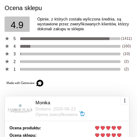
Ocena sklepu
Opinie, z których została wyliczona średnia, są
4.9
wystawione przez zweryfikowanych klientów, którzy
dokonali zakupu w sklepie.
5
(1411)
4
(160)
3
(10)
2
(2)
1
(2)
Monika
Dodano: 2026-06-22
Opinia zweryfikowana
Ocena produktu:
Ocena sklepu: