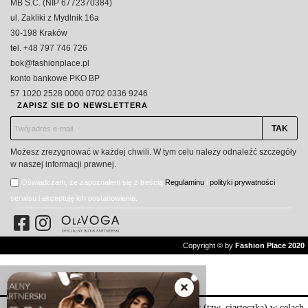
MB S.C. (NIP 6772370384)
ul. Zakliki z Mydlnik 16a
30-198 Kraków
tel. +48 797 746 726
bok@fashionplace.pl
konto bankowe PKO BP
57 1020 2528 0000 0702 0336 9246
ZAPISZ SIE DO NEWSLETTERA
Możesz zrezygnować w każdej chwili. W tym celu należy odnaleźć szczegóły
w naszej informacji prawnej.
Oświadczam, że zapoznałem się z treścią
Regulaminu
i
polityki prywatności
serwisu i akceptuję ich postanowienia.
Copyright © by
Fashion Place 2020
Nasza strona internetowa używa plików cookies (tzw. ciasteczka) w celach