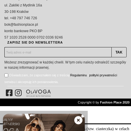
ul. Zakliki z Mydlnik 16a
30-198 Kraków
tel. +48 797 746 726
bok@fashionplace.pl
konto bankowe PKO BP
57 1020 2528 0000 0702 0336 9246
ZAPISZ SIE DO NEWSLETTERA
Możesz zrezygnować w każdej chwili. W tym celu należy odnaleźć szczegóły
w naszej informacji prawnej.
Oświadczam, że zapoznałem się z treścią
Regulaminu
i
polityki prywatności
serwisu i akceptuję ich postanowienia.
Copyright © by
Fashion Place 2020
Nasza strona internetowa używa plików cookies (tzw. ciasteczka) w celach