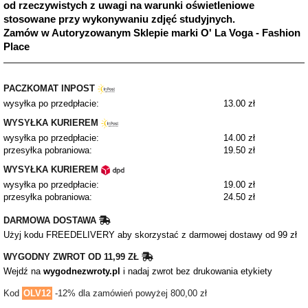
od rzeczywistych z uwagi na warunki oświetleniowe
stosowane przy wykonywaniu zdjęć studyjnych.
Zamów w Autoryzowanym Sklepie marki O' La Voga - Fashion
Place
PACZKOMAT INPOST
wysyłka po przedpłacie:
13.00 zł
WYSYŁKA KURIEREM
wysyłka po przedpłacie:
14.00 zł
przesyłka pobraniowa:
19.50 zł
WYSYŁKA KURIEREM
wysyłka po przedpłacie:
19.00 zł
przesyłka pobraniowa:
24.50 zł
DARMOWA DOSTAWA
Użyj kodu FREEDELIVERY aby skorzystać z darmowej dostawy od 99 zł
WYGODNY ZWROT OD 11,99 ZŁ
Wejdź na
wygodnezwroty.pl
i nadaj zwrot bez drukowania etykiety
Kod
OLV12
-12% dla zamówień powyżej 800,00 zł