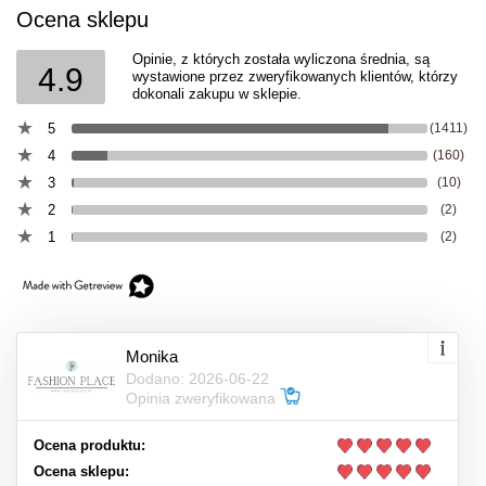
Ocena sklepu
Opinie, z których została wyliczona średnia, są
4.9
wystawione przez zweryfikowanych klientów, którzy
dokonali zakupu w sklepie.
5
(1411)
4
(160)
3
(10)
2
(2)
1
(2)
Monika
Dodano: 2026-06-22
Opinia zweryfikowana
Ocena produktu:
Ocena sklepu: