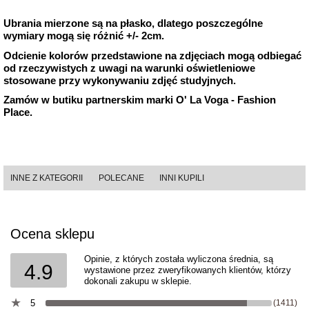
Ubrania mierzone są na płasko, dlatego poszczególne
wymiary mogą się różnić +/- 2cm.
Odcienie kolorów przedstawione na zdjęciach mogą odbiegać
od rzeczywistych z uwagi na warunki oświetleniowe
stosowane przy wykonywaniu zdjęć studyjnych.
Zamów w butiku partnerskim marki O' La Voga - Fashion
Place.
INNE Z KATEGORII
POLECANE
INNI KUPILI
Ocena sklepu
Opinie, z których została wyliczona średnia, są
4.9
wystawione przez zweryfikowanych klientów, którzy
dokonali zakupu w sklepie.
5
(1411)