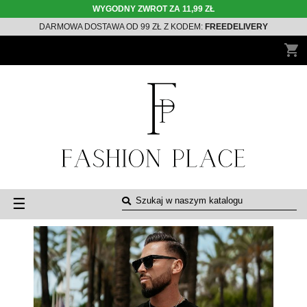
WYGODNY ZWROT ZA 11,99 ZŁ
DARMOWA DOSTAWA OD 99 ZŁ Z KODEM:
FREEDELIVERY
shopping_cart
Toggle
☰
navigation