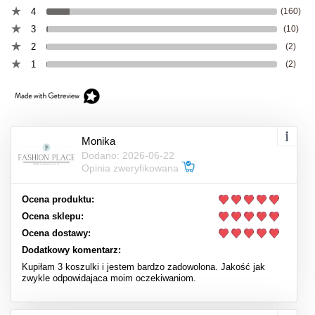
4
(160)
3
(10)
2
(2)
1
(2)
Monika
Dodano: 2026-06-22
Opinia zweryfikowana
Ocena produktu:
Ocena sklepu:
Ocena dostawy:
Dodatkowy komentarz:
Kupiłam 3 koszulki i jestem bardzo zadowolona. Jakość jak
zwykle odpowidajaca moim oczekiwaniom.