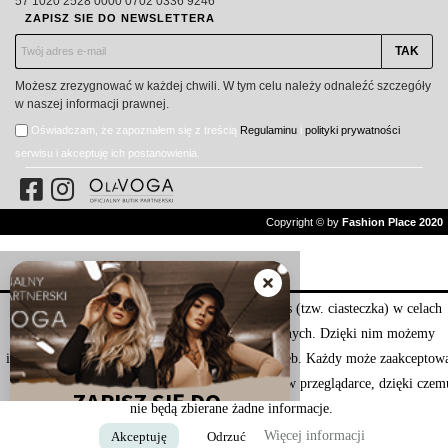
57 1020 2528 0000 0702 0336 9246
ZAPISZ SIE DO NEWSLETTERA
Możesz zrezygnować w każdej chwili. W tym celu należy odnaleźć szczegóły
w naszej informacji prawnej.
Oświadczam, że zapoznałem się z treścią
Regulaminu
i
polityki prywatności
serwisu i akceptuję ich postanowienia.
Copyright © by
Fashion Place 2020
Nasza strona internetowa używa plików cookies (tzw. ciasteczka) w celach
statystycznych, reklamowych oraz funkcjonalnych. Dzięki nim możemy
indywidualnie dostosować stronę do twoich potrzeb. Każdy może zaakceptow
pliki cookies albo ma możliwość wyłączenia ich w przeglądarce, dzięki czem
nie będą zbierane żadne informacje.
Więcej informacji
Akceptuję
Odrzuć