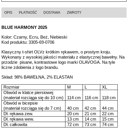
OPIS
PŁATNOŚĆ
DOSTAWA
ZWROTY
BLUE HARMONY 2025
Kolor: Czarny, Ecru, Beż, Niebieski
Kod produktu: 3305-69-0706
Klasyczny t-shirt OLVz krótkim rękawem, o prostym kroju.
Wykonany z wysokiej jakości materiału z elastycznej bawełny. Na
przodzie pisane, kontrastowe logo marki OLAVOGA. Na tyle
liczne zdobienia z logo brandu.
Skład: 98% BAWEŁNA, 2% ELASTAN
Rozmiar
M
L
XL
Obwód w klatce piersiowej
(materiał rozciąga się do 10 cm)
114 cm
116 cm
118 cm
Obwód w bicepsie
(materiał rozciąga się do 7 cm)
40 cm
42 cm
44 cm
Dł. rękawa zew.
20 cm
21 cm
22 cm
Dł. rękawa wew.
13 cm
14 cm
15 cm
Dł. całkowita
72 cm
73 cm
74 cm